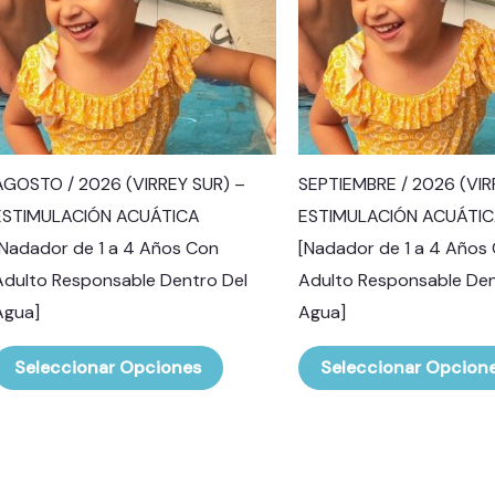
variantes.
Las
opciones
se
pueden
elegir
AGOSTO / 2026 (VIRREY SUR) –
SEPTIEMBRE / 2026 (VIR
en
ESTIMULACIÓN ACUÁTICA
ESTIMULACIÓN ACUÁTI
la
[Nadador de 1 a 4 Años Con
[Nadador de 1 a 4 Años
página
Adulto Responsable Dentro Del
Adulto Responsable Den
de
Agua]
Agua]
producto
Seleccionar Opciones
Seleccionar Opcion