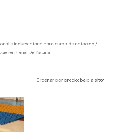
ional e indumentaria para curso de natación /
uieren Pañal De Piscina
Este
producto
tiene
múltiples