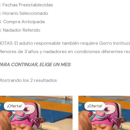
2. Fechas Preestablecidas
3. Horario Seleccionado
4. Compra Anticipada
5. Nadador Referido
OTAS: El adulto responsable también requiere Gorro Instituc
Menores de 3 años y nadadores en condiciones diferentes req
PARA CONTINUAR, ELIGE UN MES:
Mostrando los 2 resultados
Este
¡Oferta!
¡Oferta!
producto
tiene
múltiples