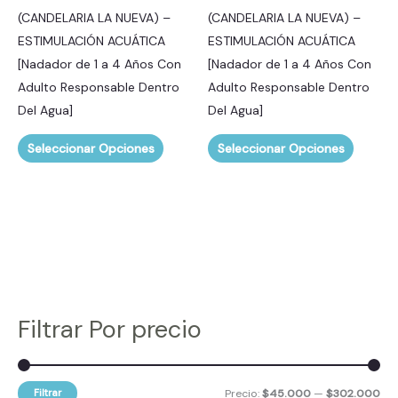
(CANDELARIA LA NUEVA) –
(CANDELARIA LA NUEVA) –
elegir
elegir
ESTIMULACIÓN ACUÁTICA
ESTIMULACIÓN ACUÁTICA
en
en
[Nadador de 1 a 4 Años Con
[Nadador de 1 a 4 Años Con
la
la
Adulto Responsable Dentro
Adulto Responsable Dentro
página
página
Del Agua]
Del Agua]
de
de
producto
produc
Seleccionar Opciones
Seleccionar Opciones
Filtrar Por precio
Filtrar
Precio:
$45.000
—
$302.000