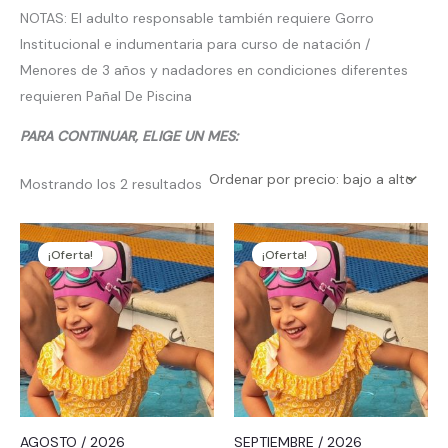
NOTAS: El adulto responsable también requiere Gorro
Institucional e indumentaria para curso de natación /
Menores de 3 años y nadadores en condiciones diferentes
requieren Pañal De Piscina
PARA CONTINUAR, ELIGE UN MES:
Mostrando los 2 resultados
Este
Este
¡Oferta!
¡Oferta!
producto
produc
tiene
tiene
múltiples
múltipl
variantes.
variante
Las
Las
opciones
opcion
se
se
AGOSTO / 2026
SEPTIEMBRE / 2026
pueden
pueden