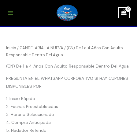
Ordenado
Ir
B
P
P
por
precio:
al
u
r
r
bajo
a
contenido
s
e
e
alto
c
c
c
a
i
i
r
Inicio
/
CANDELARIA LA NUEVA
/ (CN) De 1 a 4 Años Con Adulto
o
o
Responsable Dentro Del Agua
m
m
(CN) De 1 a 4 Años Con Adulto Responsable Dentro Del Agua
í
á
n
x
PREGUNTA EN EL WHATSAPP CORPORATIVO SI HAY CUPONES
i
i
DISPONIBLES POR:
m
m
1. Inicio Rápido
o
o
2. Fechas Preestablecidas
3. Horario Seleccionado
4. Compra Anticipada
5. Nadador Referido